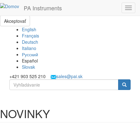
Skočiť na hlavný obsah
Táto webová lokalita používa cookies, ktoré nám pomôžu získať to
PA Instruments
Toggl
najlepšie pri návšteve našich webových stránok.
navig
Akceptovať
English
Français
Deutsch
Italiano
Русский
Español
Slovak
+421 903 525 210
sales@pai.sk
Vyhľadávanie
Vyhľadávanie
NOVINKY