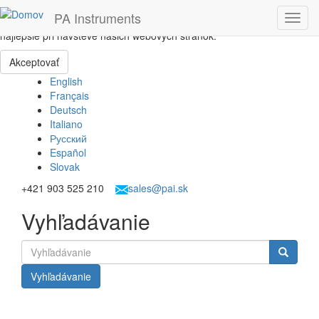
Skočiť na hlavný obsah
PA Instruments
Toggl
Táto webová lokalita používa cookies, ktoré nám pomôžu získať to
navig
najlepšie pri návšteve našich webových stránok.
Akceptovať
English
Français
Deutsch
Italiano
Русский
Español
Slovak
+421 903 525 210
sales@pai.sk
Vyhľadávanie
Vyhľadávanie